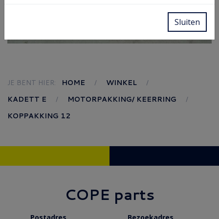
Sluiten
JE BENT HIER:
HOME
WINKEL
KADETT E
MOTORPAKKING/ KEERRING
KOPPAKKING 12
COPE parts
Postadres
Bezoekadres