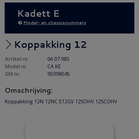
AANBIEDING
(35)
Kadett E
Diesel AANBIEDING
(73)
EXTRA AFHAALKORTING
(1)
Model- en chassisnummers
Achteras
(32)
Brandstof / Uitlaat
(209)
Koppakking 12
Bumper / Spoiler / Spiegel
(64)
Artikel nr.
06 07 985
Cabriolet
(27)
Model nr.
CA KE
Carrosserie
(103)
GM nr.
90398045
Carrosserie plaatwerk
(53)
Omschrijving:
Elektrisch / Verlichting
(99)
Emblemen / Sierlijsten
(114)
Koppakking 12N 12NC E12GV 12SOHV 12SCOHV
Folders/ Boeken/ Modellen
(14)
Gebruikt
(15)
Interieur / Instrumenten
(167)