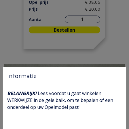
Koeling / Verwarming
(84)
Opel prijs
€ 38,06
Prijs
€ 20,00
Motor / Koppeling
(192)
Motorpakking/ Keerring
(52)
Aantal
Onderhoud
(12)
Bestellen
Ontsteking
(48)
Versnelling/ Aandrijving
(119)
Remmen / Wielen
(138)
Ruiten / Rubbers
(99)
Vooras / Stuurinrichting
(55)
Informatie
BELANGRIJK!
Lees voordat u gaat winkelen
WERKWIJZE in de gele balk, om te bepalen of een
onderdeel op uw Opelmodel past!