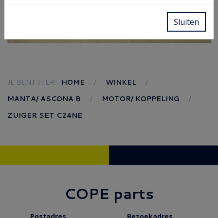
Sluiten
JE BENT HIER:
HOME
WINKEL
MANTA/ ASCONA B
MOTOR/ KOPPELING
ZUIGER SET C24NE
COPE parts
Postadres
Bezoekadres