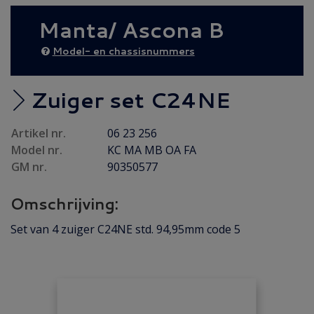
AANBIEDING
(17)
Manta/ Ascona B
Diesel AANBIEDING
(24)
50% AFHAALKORTING
(4)
Model- en chassisnummers
Achteras
(17)
Brandstof/ Uitlaat
(120)
Zuiger set C24NE
Bumper/ Spoiler/ Spiegel
(37)
Artikel nr.
06 23 256
Carrosserie
(17)
Model nr.
KC MA MB OA FA
Carrosserie plaatwerk
(9)
GM nr.
90350577
Elektrisch/ Verlichting
(33)
Omschrijving:
Emblemen/ Sierlijsten
(106)
Folders/ Boeken/ Modellen
(9)
Set van 4 zuiger C24NE std. 94,95mm code 5
Gebruikt
(45)
Gereviseerd
(8)
Interieur/ Instrumenten
(27)