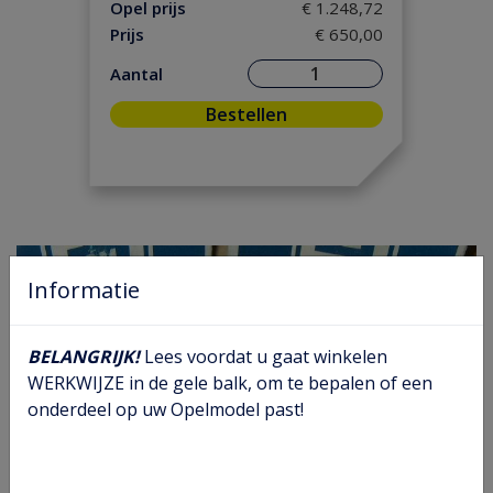
Koeling/ Verwarming
(30)
Opel prijs
€ 1.248,72
Prijs
€ 650,00
Motor/ Koppeling
(113)
Motorpakking/ Keerring
(31)
Aantal
Onderhoud
(14)
Bestellen
Ontsteking
(19)
Versnelling/ Aandrijving
(36)
Remmen/ Wielen
(54)
Ruiten/ Rubbers
(23)
Vooras/ Stuurinrichting
(28)
Informatie
BELANGRIJK!
Lees voordat u gaat winkelen
WERKWIJZE in de gele balk, om te bepalen of een
onderdeel op uw Opelmodel past!