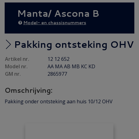
AANBIEDING
(17)
Manta/ Ascona B
Diesel AANBIEDING
(24)
50% AFHAALKORTING
(4)
Model- en chassisnummers
Achteras
(17)
Brandstof/ Uitlaat
(120)
Pakking ontsteking OHV
Bumper/ Spoiler/ Spiegel
(37)
Artikel nr.
12 12 652
Carrosserie
(17)
Model nr.
AA MA AB MB KC KD
Carrosserie plaatwerk
(9)
GM nr.
2865977
Elektrisch/ Verlichting
(33)
Omschrijving:
Emblemen/ Sierlijsten
(106)
Folders/ Boeken/ Modellen
(9)
Pakking onder ontsteking aan huis 10/12 OHV
Gebruikt
(45)
Gereviseerd
(8)
Interieur/ Instrumenten
(27)