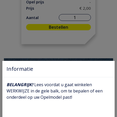
Koeling/ Verwarming
(30)
Opel prijs
-
Prijs
€ 2,00
Motor/ Koppeling
(113)
Motorpakking/ Keerring
(31)
Aantal
Onderhoud
(14)
Bestellen
Ontsteking
(19)
Versnelling/ Aandrijving
(36)
Remmen/ Wielen
(54)
Ruiten/ Rubbers
(23)
Vooras/ Stuurinrichting
(28)
Informatie
BELANGRIJK!
Lees voordat u gaat winkelen
WERKWIJZE in de gele balk, om te bepalen of een
onderdeel op uw Opelmodel past!