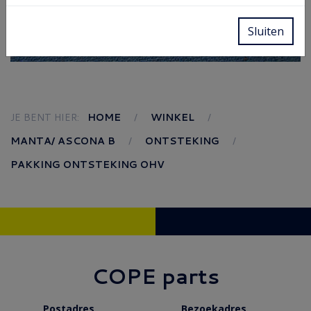
Sluiten
JE BENT HIER:
HOME
WINKEL
MANTA/ ASCONA B
ONTSTEKING
PAKKING ONTSTEKING OHV
COPE parts
Postadres
Bezoekadres