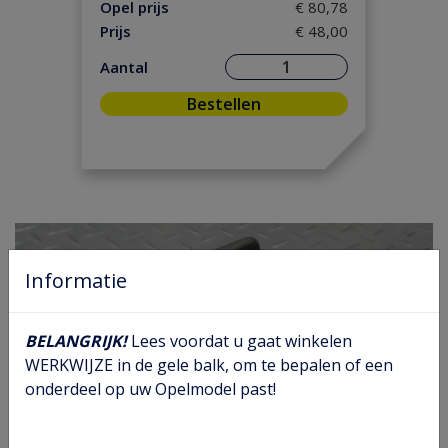
Koeling/ Verwarming
(30)
Opel prijs
€ 80,78
Prijs
€ 48,00
Motor/ Koppeling
(113)
Motorpakking/ Keerring
(31)
Aantal
Onderhoud
(14)
Bestellen
Ontsteking
(19)
Versnelling/ Aandrijving
(36)
Remmen/ Wielen
(54)
Ruiten/ Rubbers
(23)
Vooras/ Stuurinrichting
(28)
Informatie
BELANGRIJK!
Lees voordat u gaat winkelen
WERKWIJZE in de gele balk, om te bepalen of een
onderdeel op uw Opelmodel past!