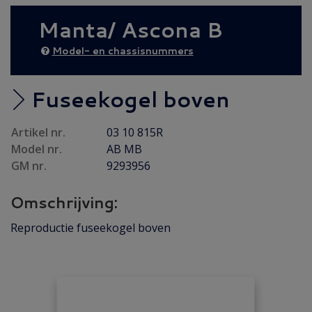
AANBIEDING
(17)
Manta/ Ascona B
Diesel AANBIEDING
(24)
50% AFHAALKORTING
(4)
Model- en chassisnummers
Achteras
(17)
Brandstof/ Uitlaat
(120)
Fuseekogel boven
Bumper/ Spoiler/ Spiegel
(37)
Artikel nr.
03 10 815R
Carrosserie
(17)
Model nr.
AB MB
Carrosserie plaatwerk
(9)
GM nr.
9293956
Elektrisch/ Verlichting
(33)
Omschrijving:
Emblemen/ Sierlijsten
(106)
Folders/ Boeken/ Modellen
(9)
Reproductie fuseekogel boven
Gebruikt
(45)
Gereviseerd
(8)
Interieur/ Instrumenten
(27)