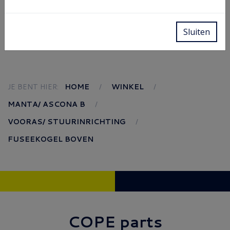
Sluiten
JE BENT HIER:
HOME
WINKEL
MANTA/ ASCONA B
VOORAS/ STUURINRICHTING
FUSEEKOGEL BOVEN
COPE parts