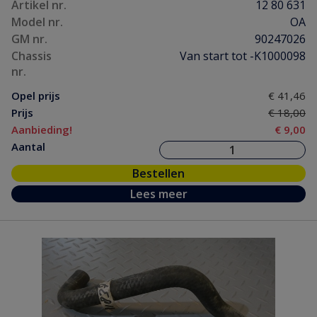
Artikel nr.
12 80 631
Model nr.
OA
GM nr.
90247026
Chassis
Van start tot -K1000098
nr.
Opel prijs
€ 41,46
Prijs
€ 18,00
Aanbieding!
€ 9,00
Aantal
Bestellen
Lees meer