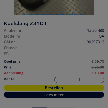
Koelslang 23YDT
Artikel nr.
13 36 480
Model nr.
OA
GM nr.
90297312
Chassis
nr.
Opel prijs
€ 59,70
Prijs
€ 26,00
Aanbieding!
€ 13,00
Aantal
Bestellen
Lees meer