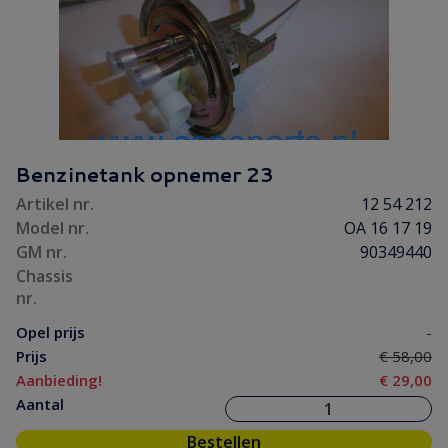
Benzinetank opnemer 23
Artikel nr.
12 54 212
Model nr.
OA 16 17 19
GM nr.
90349440
Chassis
nr.
Opel prijs
-
Prijs
€ 58,00
Aanbieding!
€ 29,00
Aantal
Bestellen