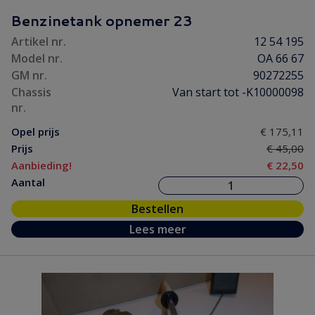
Motorpakking/ Keerring
(18)
Benzinetank opnemer 23
Onderhoud
(5)
Artikel nr.
12 54 195
Ontsteking
(23)
Model nr.
OA 66 67
Versnelling/ Aandrijving
(86)
GM nr.
90272255
Remmen/ Wielen
(65)
Chassis
Van start tot -K10000098
nr.
Ruiten/ Rubbers
(90)
Opel prijs
€ 175,11
Vooras/ Stuurinrichting
(52)
Prijs
€ 45,00
Aanbieding!
€ 22,50
Aantal
Bestellen
Lees meer