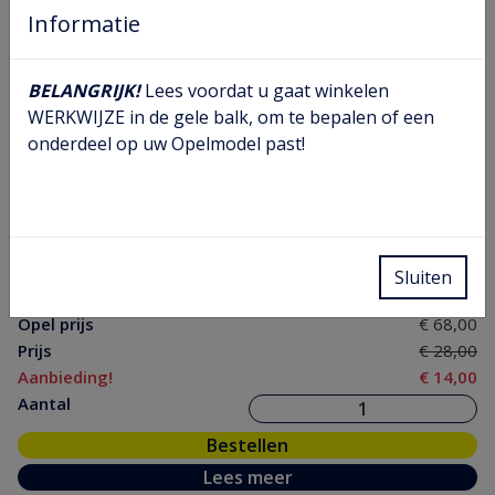
Informatie
BELANGRIJK!
Lees voordat u gaat winkelen
WERKWIJZE in de gele balk, om te bepalen of een
onderdeel op uw Opelmodel past!
Injector leiding nr.2 23
Artikel nr.
08 21 523
Model nr.
OA
GM nr.
90080997
Chassis
Van K1000099- tot einde
Sluiten
nr.
Opel prijs
€ 68,00
Prijs
€ 28,00
Aanbieding!
€ 14,00
Aantal
Bestellen
Lees meer