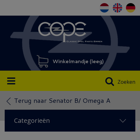
Winkelmandje (
leeg
)
Zoeken
Terug naar Senator B/ Omega A
Categorieën
NIEUW IN 2026
(60)