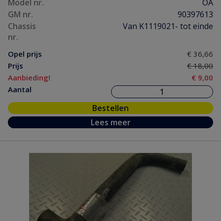
Model nr.
OA
GM nr.
90397613
Chassis
Van K1119021- tot einde
nr.
Opel prijs
€ 36,66
Prijs
€ 18,00
Aanbieding!
€ 9,00
Aantal
Bestellen
Lees meer