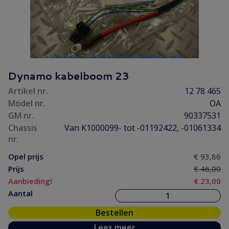
Dynamo kabelboom 23
Artikel nr.
12 78 465
Model nr.
OA
GM nr.
90337531
Chassis
Van K1000099- tot -01192422, -01061334
nr.
Opel prijs
€ 93,86
Prijs
€ 46,00
Aanbieding!
€ 23,00
Aantal
Bestellen
Lees meer