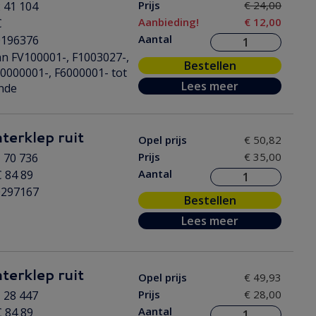
Prijs
€ 24,00
 41 104
Aanbieding!
€ 12,00
C
Aantal
0196376
n FV100001-, F1003027-,
Bestellen
0000001-, F6000001- tot
Lees meer
nde
hterklep ruit
Opel prijs
€ 50,82
Prijs
€ 35,00
 70 736
Aantal
 84 89
0297167
Bestellen
Lees meer
hterklep ruit
Opel prijs
€ 49,93
Prijs
€ 28,00
 28 447
Aantal
 84 89