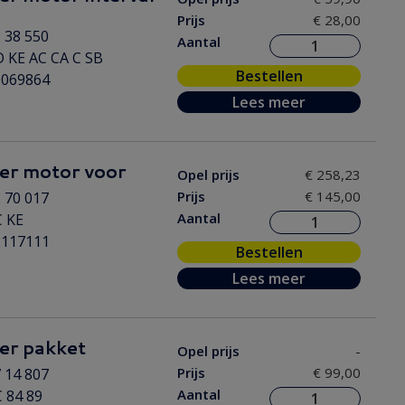
Prijs
€ 28,00
 38 550
Aantal
 KE AC CA C SB
Bestellen
0069864
Lees meer
er motor voor
Opel prijs
€ 258,23
Prijs
€ 145,00
 70 017
Aantal
C KE
2117111
Bestellen
Lees meer
er pakket
Opel prijs
-
Prijs
€ 99,00
 14 807
Aantal
 84 89