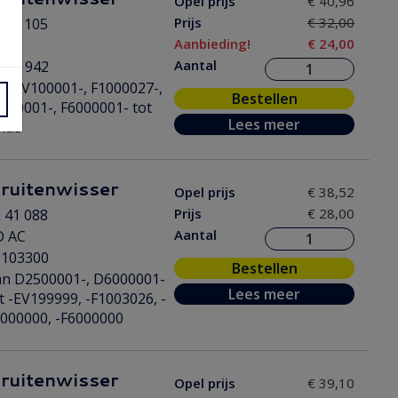
Opel prijs
€ 40,96
Prijs
€ 32,00
 41 105
Aanbieding!
€ 24,00
C
Aantal
0191942
n FV100001-, F1000027-,
Bestellen
000001-, F6000001- tot
Lees meer
nde
 ruitenwisser
Opel prijs
€ 38,52
Prijs
€ 28,00
 41 088
Aantal
D AC
0103300
Bestellen
an D2500001-, D6000001-
Lees meer
t -EV199999, -F1003026, -
000000, -F6000000
 ruitenwisser
Opel prijs
€ 39,10