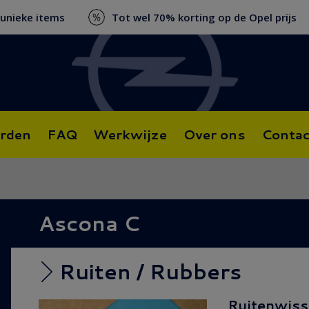
 unieke items
Tot wel 70% korting op de Opel prijs
rden
FAQ
Werkwijze
Over ons
Contac
Ascona C
Ruiten / Rubbers
Ruitenwisse