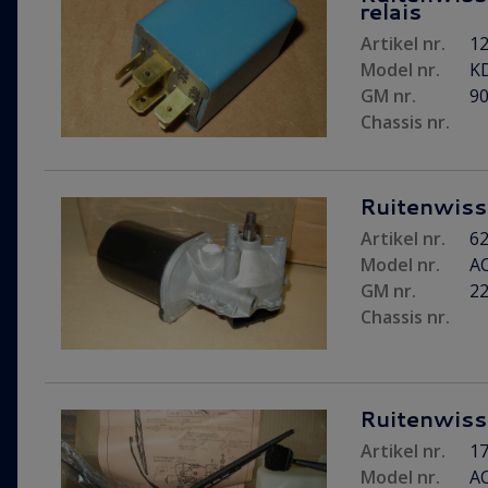
relais
Artikel nr.
12
Model nr.
KD
GM nr.
9
Chassis nr.
Ruitenwiss
Artikel nr.
62
Model nr.
A
GM nr.
2
Chassis nr.
Ruitenwiss
Artikel nr.
17
Model nr.
AC