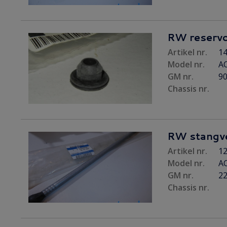
RW reservo
Artikel nr.
14
Model nr.
AC
GM nr.
9
Chassis nr.
RW stangve
Artikel nr.
12
Model nr.
A
GM nr.
2
Chassis nr.