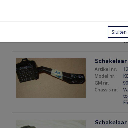
Artikel nr.
12
Model nr.
A
GM nr.
9
Chassis nr.
Va
Sluiten
F5
ei
Schakelaar
Artikel nr.
12
Model nr.
K
GM nr.
9
Chassis nr.
V
to
F5
Schakelaar