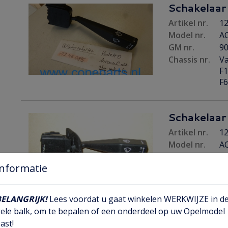
Schakelaar
Artikel nr.
12
Model nr.
A
GM nr.
9
Chassis nr.
Va
F1
F
Schakelaar
Artikel nr.
12
Model nr.
A
GM nr.
9
Informatie
Chassis nr.
Va
F1
F
BELANGRIJK!
Lees voordat u gaat winkelen WERKWIJZE in d
ele balk, om te bepalen of een onderdeel op uw Opelmodel
ast!
Schakelaar