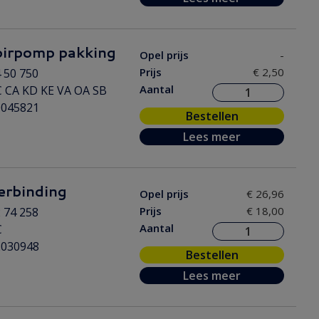
irpomp pakking
Opel prijs
-
Prijs
€ 2,50
 50 750
Aantal
 CA KD KE VA OA SB
0045821
Bestellen
Lees meer
rbinding
Opel prijs
€ 26,96
Prijs
€ 18,00
 74 258
Aantal
C
2030948
Bestellen
Lees meer