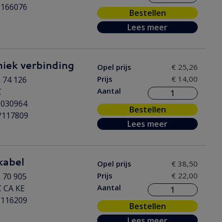
0166076
Bestellen
Lees meer
ek verbinding
Opel prijs
€ 25,26
Prijs
€ 14,00
 74 126
Aantal
C
2030964
Bestellen
V117809
Lees meer
kabel
Opel prijs
€ 38,50
Prijs
€ 22,00
 70 905
Aantal
 CA KE
2116209
Bestellen
Lees meer