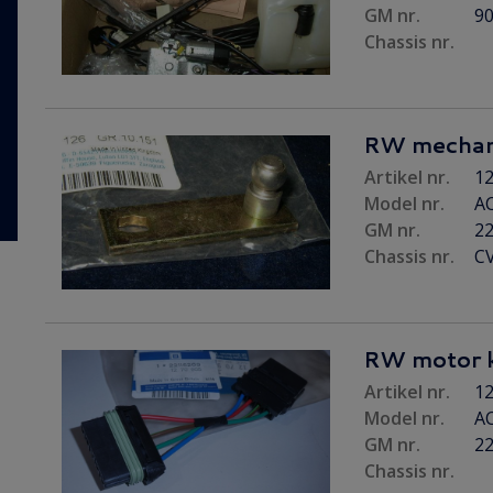
GM nr.
9
Chassis nr.
RW mechani
Artikel nr.
12
Model nr.
A
GM nr.
2
Chassis nr.
C
RW motor 
Artikel nr.
12
Model nr.
AC
GM nr.
2
Chassis nr.