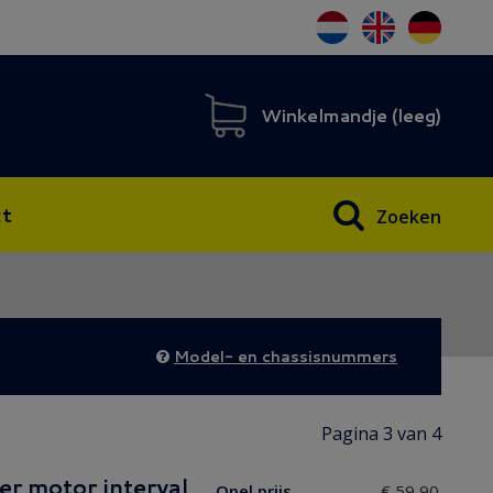
Winkelmandje (
leeg
)
t
Zoeken
Model- en chassisnummers
Pagina 3 van 4
r motor interval
Opel prijs
€ 59,90