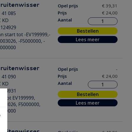
 ruitenwisser
Opel prijs
€ 39,31
Prijs
€ 24,00
 41 085
Aantal
C KD
0124929
Bestellen
n start tot -EV199999,-
Lees meer
003026, -F5000000, -
6000000
 ruitenwisser
Opel prijs
-
Prijs
€ 24,00
 41 090
Aantal
C KD
0124931
Bestellen
n tot EV199999,
Lees meer
003026, F5000000,
6000000
e
 ruitenwisser