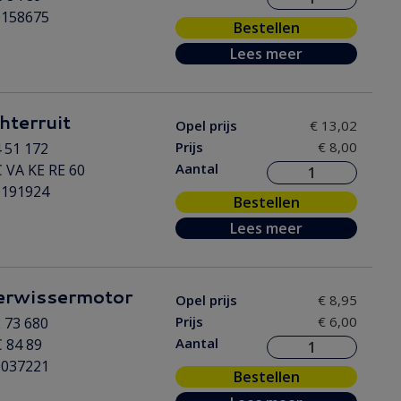
0158675
Bestellen
Lees meer
hterruit
Opel prijs
€ 13,02
Prijs
€ 8,00
 51 172
Aantal
 VA KE RE 60
0191924
Bestellen
Lees meer
erwissermotor
Opel prijs
€ 8,95
Prijs
€ 6,00
 73 680
Aantal
 84 89
0037221
Bestellen