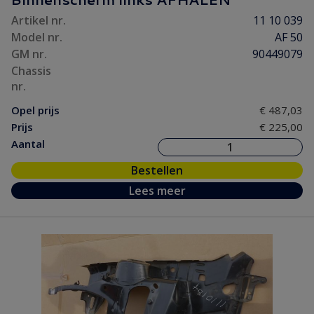
Motor/ Koppeling
(121)
Artikel nr.
11 10 039
Motorpakking/ Keerring
(22)
Model nr.
AF 50
Onderhoud
(5)
GM nr.
90449079
Ontsteking
(23)
Chassis
nr.
Versnelling/ Aandrijving
(63)
Opel prijs
€ 487,03
Remmen/ Wielen
(62)
Prijs
€ 225,00
Ruiten/ Rubbers
(76)
Aantal
Vooras/ Stuurinrichting
(50)
Bestellen
Lees meer