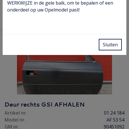
WERKWIJZE in de gele balk, om te bepalen of een
onderdeel op uw Opelmodel past!
Bestellen
Lees meer
Sluiten
Deur rechts GSI AFHALEN
Artikel nr.
01 24 184
Model nr.
AF 53 54
GM nr.
90451092