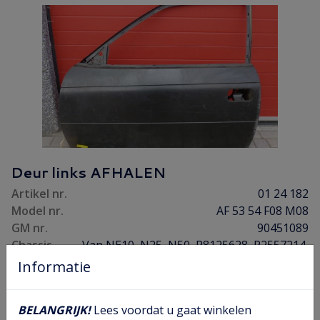
Deur links AFHALEN
Artikel nr.
01 24 182
Model nr.
AF 53 54 F08 M08
GM nr.
90451089
Chassis
Van NE10, N25, N50, P8125628, P2557214,
nr.
P5066554 tot einde
Informatie
Opel prijs
€ 608,03
Prijs
€ 225,00
BELANGRIJK!
Lees voordat u gaat winkelen
Aantal