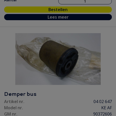
Bestellen
Lees meer
Demper bus
Artikel nr.
04 02 647
Model nr.
KE AF
GM nr.
90372606