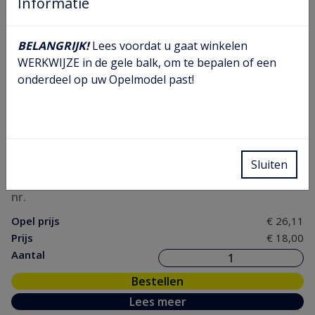
Informatie
BELANGRIJK!
Lees voordat u gaat winkelen
WERKWIJZE in de gele balk, om te bepalen of een
onderdeel op uw Opelmodel past!
Schokdemper drukleiding
Artikel nr.
04 37 672
Model nr.
AF OA
Sluiten
GM nr.
90236964
Chassis
nr.
Opel prijs
€ 26,11
Prijs
€ 18,00
Aantal
Bestellen
Lees meer