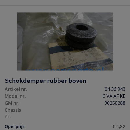
Schokdemper rubber boven
Artikel nr.
04 36 943
Model nr.
C VA AF KE
GM nr.
90250288
Chassis
nr.
Opel prijs
€ 4,82