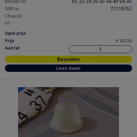
Model nr.
KE 33 34 39 43 44 49 VA AF
GM nr.
72118762
Chassis
nr.
Opel prijs
-
Prijs
€ 80,00
Aantal
Bestellen
Lees meer