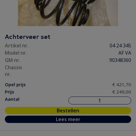
Achterveer set
Artikel nr.
04 24 345
Model nr.
AF VA
GM nr.
90348360
Chassis
nr.
Opel prijs
€ 421,70
Prijs
€ 249,00
Aantal
Bestellen
Lees meer