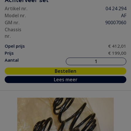
Motor/ Koppeling
(120)
Artikel nr.
04 24 294
Motorpakking/ Keerring
(22)
Model nr.
AF
Onderhoud
(5)
GM nr.
90007060
Ontsteking
(23)
Chassis
nr.
Versnelling/ Aandrijving
(63)
Opel prijs
€ 412,01
Remmen/ Wielen
(62)
Prijs
€ 199,00
Ruiten/ Rubbers
(76)
Aantal
Vooras/ Stuurinrichting
(50)
Bestellen
Lees meer