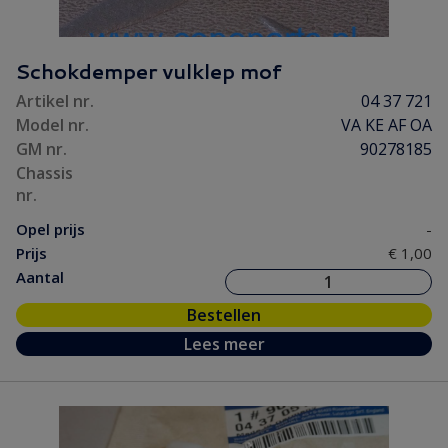
Schokdemper vulklep mof
Artikel nr.
04 37 721
Model nr.
VA KE AF OA
GM nr.
90278185
Chassis
nr.
Opel prijs
-
Prijs
€ 1,00
Aantal
Bestellen
Lees meer