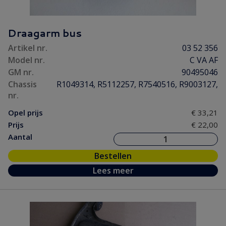
Draagarm bus
Artikel nr.
03 52 356
Model nr.
C VA AF
GM nr.
90495046
Chassis
R1049314, R5112257, R7540516, R9003127,
nr.
Opel prijs
€ 33,21
Prijs
€ 22,00
Aantal
Bestellen
Lees meer