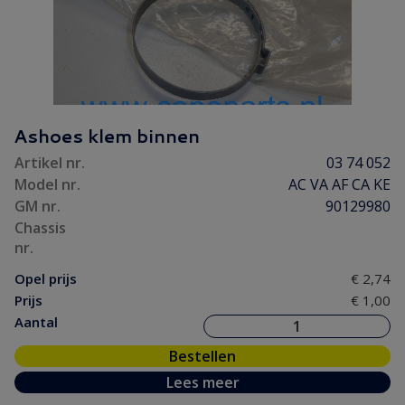
Ashoes klem binnen
Artikel nr.
03 74 052
Model nr.
AC VA AF CA KE
GM nr.
90129980
Chassis
nr.
Opel prijs
€ 2,74
Prijs
€ 1,00
Aantal
Bestellen
Lees meer