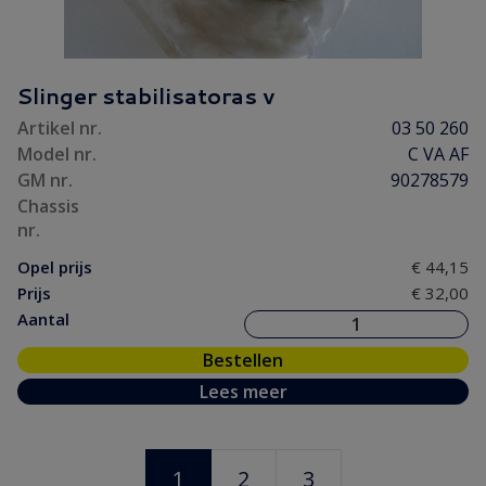
Slinger stabilisatoras v
Artikel nr.
03 50 260
Model nr.
C VA AF
GM nr.
90278579
Chassis
nr.
Opel prijs
€ 44,15
Prijs
€ 32,00
Aantal
Bestellen
Lees meer
1
2
3