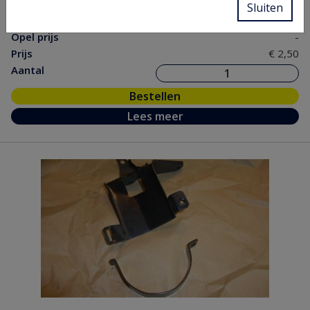
Sluiten
nr.
Opel prijs
-
Prijs
€ 2,50
Aantal
Bestellen
Lees meer