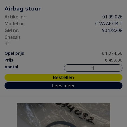
Motor/ Koppeling
(120)
Airbag stuur
Motorpakking/ Keerring
(22)
Artikel nr.
01 99 026
Onderhoud
(5)
Model nr.
C VA AF CB T
Ontsteking
(23)
GM nr.
90478208
Versnelling/ Aandrijving
(63)
Chassis
nr.
Remmen/ Wielen
(62)
Opel prijs
€ 1.374,56
Ruiten/ Rubbers
(76)
Prijs
€ 499,00
Vooras/ Stuurinrichting
(50)
Aantal
Bestellen
Lees meer