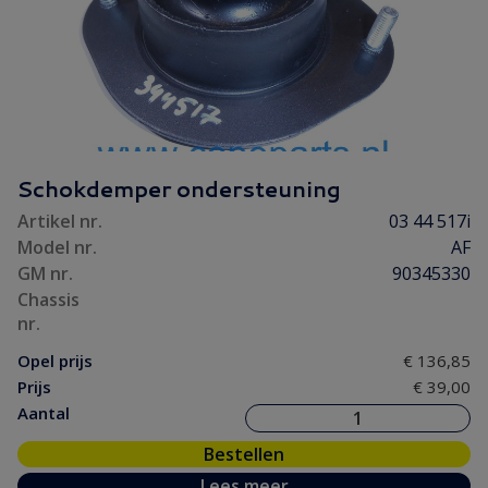
Schokdemper ondersteuning
Artikel nr.
03 44 517i
Model nr.
AF
GM nr.
90345330
Chassis
nr.
Opel prijs
€ 136,85
Prijs
€ 39,00
Aantal
Bestellen
Lees meer