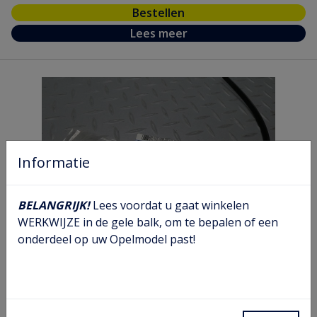
Bestellen
Lees meer
Informatie
BELANGRIJK!
Lees voordat u gaat winkelen
WERKWIJZE in de gele balk, om te bepalen of een
onderdeel op uw Opelmodel past!
Klem diverse toepassing
Artikel nr.
09 51 884
Model nr.
C VA AF VB
GM nr.
90136747
Chassis