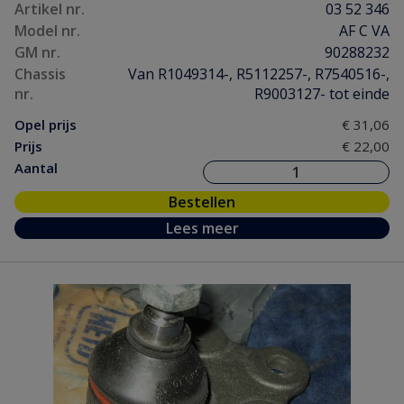
Artikel nr.
03 52 346
Model nr.
AF C VA
GM nr.
90288232
Chassis
Van R1049314-, R5112257-, R7540516-,
nr.
R9003127- tot einde
Opel prijs
€ 31,06
Prijs
€ 22,00
Aantal
Bestellen
Lees meer