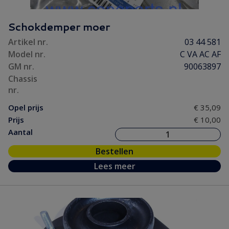
Schokdemper moer
Artikel nr.
03 44 581
Model nr.
C VA AC AF
GM nr.
90063897
Chassis
nr.
Opel prijs
€ 35,09
Prijs
€ 10,00
Aantal
Bestellen
Lees meer