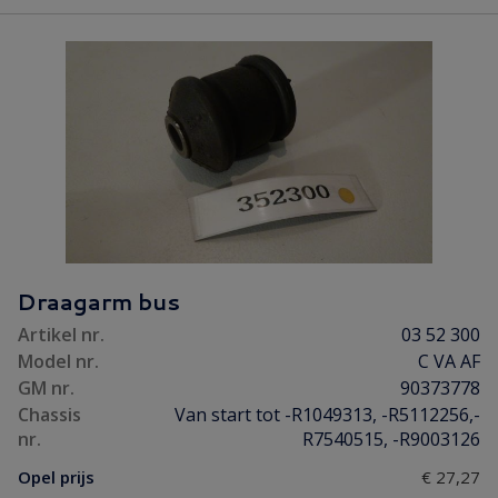
Draagarm bus
Artikel nr.
03 52 300
Model nr.
C VA AF
GM nr.
90373778
Chassis
Van start tot -R1049313, -R5112256,-
nr.
R7540515, -R9003126
Opel prijs
€ 27,27