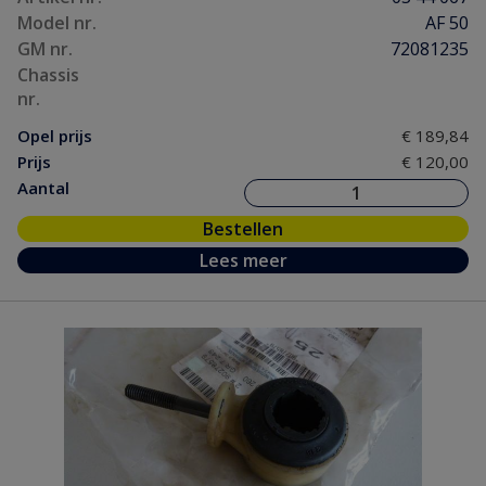
Model nr.
AF 50
GM nr.
72081235
Chassis
nr.
Opel prijs
€ 189,84
Prijs
€ 120,00
Aantal
Bestellen
Lees meer