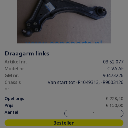
Draagarm links
Artikel nr.
03 52 077
Model nr.
C VA AF
GM nr.
90473226
Chassis
Van start tot -R1049313, -R9003126
nr.
Opel prijs
€ 228,40
Prijs
€ 150,00
Aantal
Bestellen