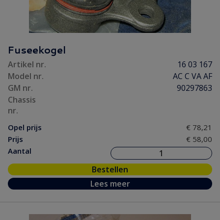
Fuseekogel
Artikel nr.
16 03 167
Model nr.
AC C VA AF
GM nr.
90297863
Chassis
nr.
Opel prijs
€ 78,21
Prijs
€ 58,00
Aantal
Bestellen
Lees meer