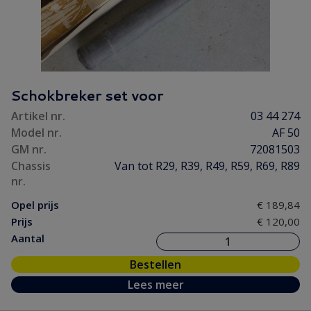
Schokbreker set voor
Artikel nr.
03 44 274
Model nr.
AF 50
GM nr.
72081503
Chassis
Van tot R29, R39, R49, R59, R69, R89
nr.
Opel prijs
€ 189,84
Prijs
€ 120,00
Aantal
Bestellen
Lees meer