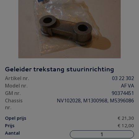
Geleider trekstang stuurinrichting
Artikel nr.
03 22 302
Model nr.
AF VA
GM nr.
90374451
Chassis
NV102028, M1300968, M5396086
nr.
Opel prijs
€ 21,30
Prijs
€ 12,00
Aantal