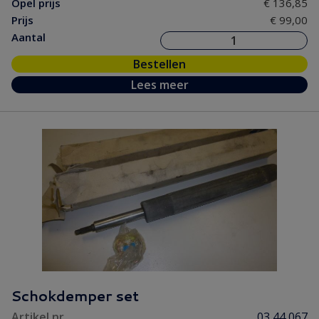
Opel prijs
€ 136,85
Prijs
€ 99,00
Aantal
Bestellen
Lees meer
Schokdemper set
Artikel nr.
03 44 067