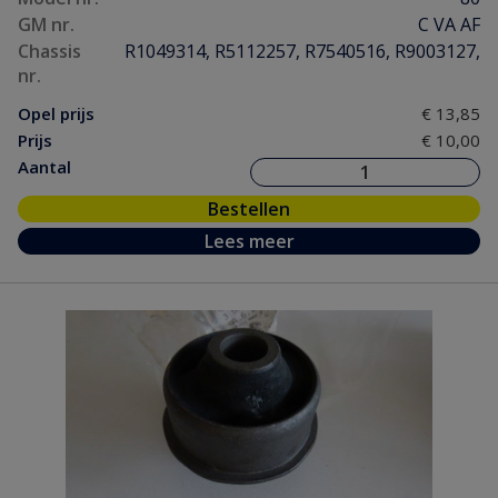
GM nr.
C VA AF
Chassis
R1049314, R5112257, R7540516, R9003127,
nr.
Opel prijs
€ 13,85
Prijs
€ 10,00
Aantal
Bestellen
Lees meer