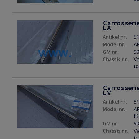
SB
Carrosserie
LA
Artikel nr.
51
Model nr.
A
GM nr.
9
Chassis nr.
Va
to
Carrosserie
LV
Artikel nr.
51
Model nr.
AF
F
GM nr.
9
Chassis nr.
Va
to