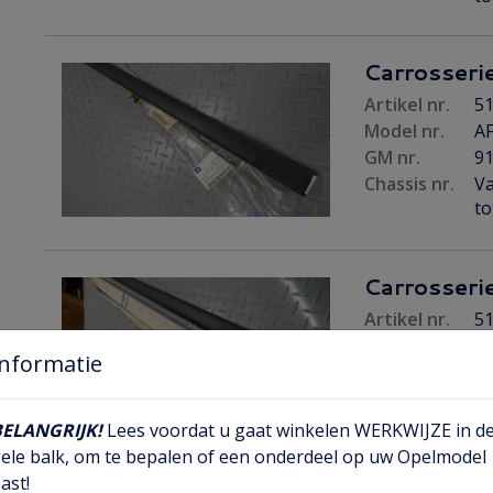
Carrosserie
Artikel nr.
51
Model nr.
AF
GM nr.
9
Chassis nr.
Va
to
Carrosserie
Artikel nr.
51
Model nr.
AF
Informatie
GM nr.
9
Chassis nr.
Va
to
BELANGRIJK!
Lees voordat u gaat winkelen WERKWIJZE in d
ele balk, om te bepalen of een onderdeel op uw Opelmodel
ast!