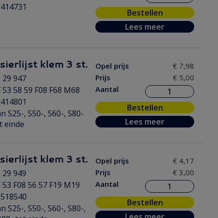
0414731
Bestellen
Lees meer
ierlijst klem 3 st.
Opel prijs
€ 7,98
Prijs
€ 5,00
 29 947
Aantal
 53 58 59 F08 F68 M68
0414801
Bestellen
n S25-, S50-, S60-, S80-
Lees meer
t einde
ierlijst klem 3 st.
Opel prijs
€ 4,17
Prijs
€ 3,00
 29 949
Aantal
 53 F08 56 57 F19 M19
0518540
Bestellen
n S25-, S50-, S60-, S80-,
Lees meer