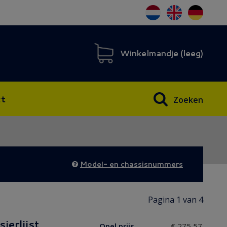
Winkelmandje (
leeg
)
t
Zoeken
Model- en chassisnummers
Pagina 1 van 4
ierlijst
Opel prijs
€ 275,57