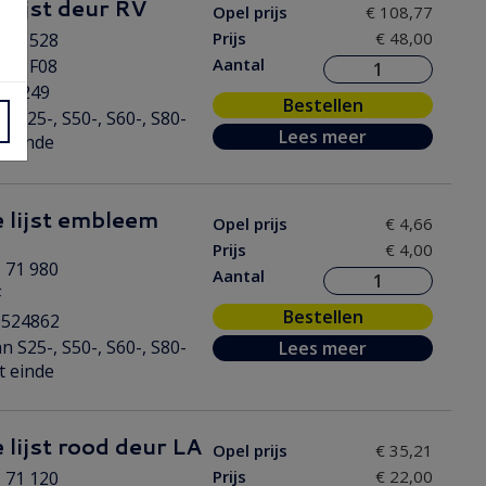
 lijst deur RV
Opel prijs
€ 108,77
Prijs
€ 48,00
 71 528
Aantal
 53 F08
117249
Bestellen
n S25-, S50-, S60-, S80-
Lees meer
t einde
 lijst embleem
Opel prijs
€ 4,66
Prijs
€ 4,00
 71 980
Aantal
F
Bestellen
0524862
n S25-, S50-, S60-, S80-
Lees meer
t einde
 lijst rood deur LA
Opel prijs
€ 35,21
Prijs
€ 22,00
 71 120