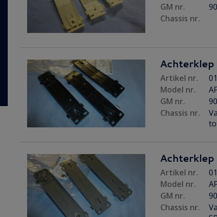
GM nr.
9
Chassis nr.
Achterklep s
Artikel nr.
01
Model nr.
AF
GM nr.
9
Chassis nr.
Va
to
Achterklep s
Artikel nr.
01
Model nr.
AF
GM nr.
9
Chassis nr.
Va