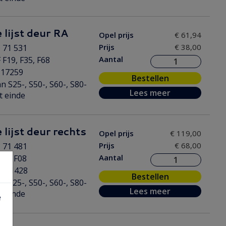
 lijst deur RA
Opel prijs
€ 61,94
Prijs
€ 38,00
 71 531
Aantal
 F19, F35, F68
117259
Bestellen
n S25-, S50-, S60-, S80-
Lees meer
t einde
 lijst deur rechts
Opel prijs
€ 119,00
Prijs
€ 68,00
 71 481
Aantal
 53 F08
0511428
Bestellen
n S25-, S50-, S60-, S80-
Lees meer
t einde
e