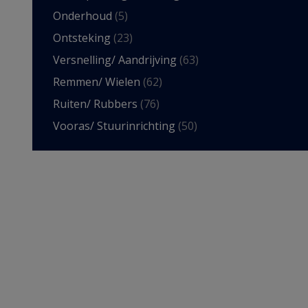
Onderhoud
(5)
Ontsteking
(23)
Versnelling/ Aandrijving
(63)
Remmen/ Wielen
(62)
Ruiten/ Rubbers
(76)
Vooras/ Stuurinrichting
(50)