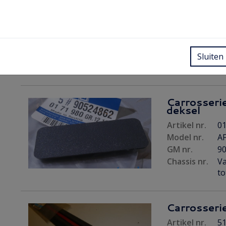
Carrosserie
Artikel nr.
51
Model nr.
AF
GM nr.
9
Chassis nr.
Va
Sluiten
to
Carrosserie
deksel
Artikel nr.
01
Model nr.
A
GM nr.
9
Chassis nr.
Va
to
Carrosserie
Artikel nr.
51