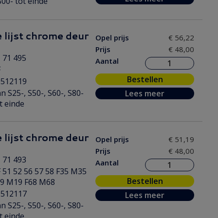
00- tot einde
 lijst chrome deur
Opel prijs
€ 56,22
Prijs
€ 48,00
 71 495
Aantal
F
Bestellen
0512119
n S25-, S50-, S60-, S80-
Lees meer
t einde
 lijst chrome deur
Opel prijs
€ 51,19
Prijs
€ 48,00
 71 493
Aantal
 51 52 56 57 58 F35 M35
Bestellen
19 M19 F68 M68
0512117
Lees meer
n S25-, S50-, S60-, S80-
t einde