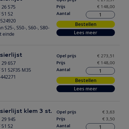
Prijs
€ 148,00
 26 575
Aantal
 51 52
0524920
Bestellen
n S25-, S50-, S60-, S80-
Lees meer
t einde
ierlijst
Opel prijs
€ 273,51
Prijs
€ 148,00
 29 657
Aantal
 51 52F35 M35
0442271
Bestellen
Lees meer
ierlijst klem 3 st.
Opel prijs
€ 3,63
Prijs
€ 3,50
 29 945
Aantal
 51 52