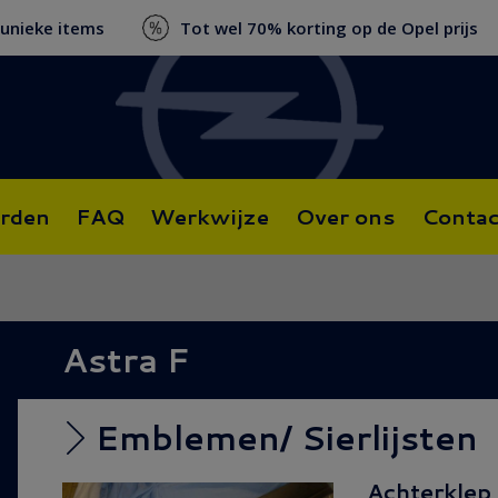
 unieke items
Tot wel 70% korting op de Opel prijs
rden
FAQ
Werkwijze
Over ons
Contac
Astra F
Emblemen/ Sierlijsten
Achterklep s