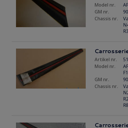
Model nr.
AF
GM nr.
9
Chassis nr.
Va
N4
R3
Carrosserie
Artikel nr.
51
Model nr.
AF
F
GM nr.
9
Chassis nr.
Va
N2
R2
R
Carrosserie