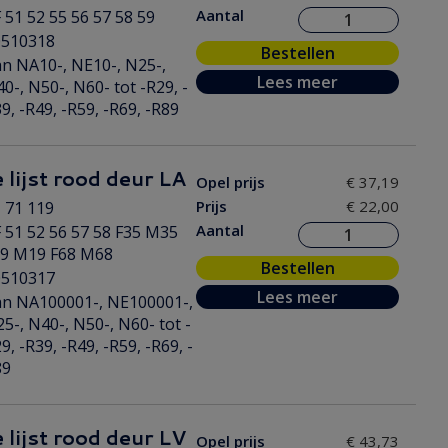
Aantal
 51 52 55 56 57 58 59
0510318
Bestellen
n NA10-, NE10-, N25-,
Lees meer
0-, N50-, N60- tot -R29, -
9, -R49, -R59, -R69, -R89
 lijst rood deur LA
Opel prijs
€ 37,19
Prijs
€ 22,00
 71 119
Aantal
 51 52 56 57 58 F35 M35
19 M19 F68 M68
Bestellen
0510317
Lees meer
n NA100001-, NE100001-,
5-, N40-, N50-, N60- tot -
9, -R39, -R49, -R59, -R69, -
89
 lijst rood deur LV
Opel prijs
€ 43,73