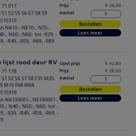
Prijs
€ 28,00
 71 017
Aantal
 51 52 55 56 57 58 59
0510315
Bestellen
n NA10-, NE10-, N25-,
Lees meer
0-, N50-, N60- tot -R29, -
9, -R49, -R59, -R69, -R89
 lijst rood deur RV
Opel prijs
€ 42,80
Prijs
€ 28,00
 71 118
Aantal
 51 52 56 57 58 F35 M35
19 M19 F68 M68
Bestellen
0510316
Lees meer
n NA100001-, NE100001-,
5-, N40-, N50-, N60- tot -
9, -R39, -R49, -R59, -R69, -
89