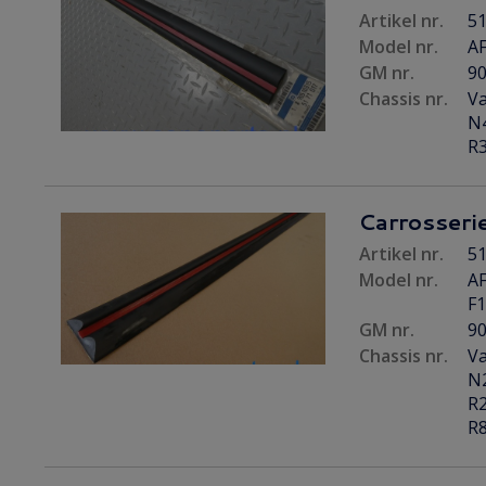
Artikel nr.
51
Model nr.
AF
GM nr.
9
Chassis nr.
Va
N4
R3
Carrosserie
Artikel nr.
51
Model nr.
AF
F
GM nr.
9
Chassis nr.
Va
N2
R2
R