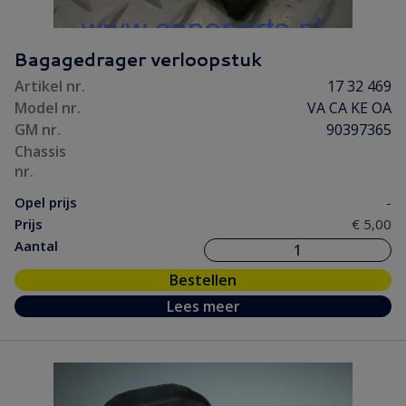
Bagagedrager verloopstuk
Artikel nr.
17 32 469
Model nr.
VA CA KE OA
GM nr.
90397365
Chassis
nr.
Opel prijs
-
Prijs
€ 5,00
Aantal
Bestellen
Lees meer