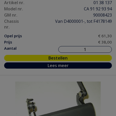
Artikel nr.
01 38 137
Model nr.
CA 91 92 93 94
GM nr.
90008423
Chassis
Van D4000001-, tot F4178149
nr.
Opel prijs
€ 61,30
Prijs
€ 38,00
Aantal
Bestellen
Lees meer