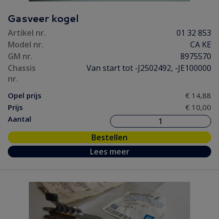
Gasveer kogel
Artikel nr.
01 32 853
Model nr.
CA KE
GM nr.
8975570
Chassis
Van start tot -J2502492, -JE100000
nr.
Opel prijs
€ 14,88
Prijs
€ 10,00
Aantal
Bestellen
Lees meer