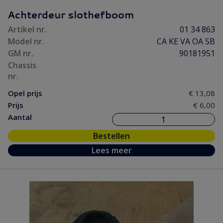
Motorpakking/ Keerring
(31)
Achterdeur slothefboom
Onderhoud
(3)
Artikel nr.
01 34 863
Ontsteking
(38)
Model nr.
CA KE VA OA SB
Versnelling/ Aandrijving
(56)
GM nr.
90181951
Remmen/ Wielen
(76)
Chassis
nr.
Ruiten/ Rubbers
(71)
Opel prijs
€ 13,08
Vooras/ Stuurinrichting
(32)
Prijs
€ 6,00
Aantal
Bestellen
Lees meer