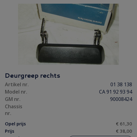
Deurgreep rechts
Artikel nr.
01 38 138
Model nr.
CA 91 92 93 94
GM nr.
90008424
Chassis
nr.
Opel prijs
€ 61,30
Prijs
€ 38,00