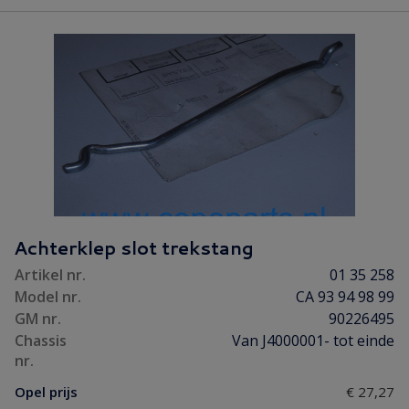
Achterklep slot trekstang
Artikel nr.
01 35 258
Model nr.
CA 93 94 98 99
GM nr.
90226495
Chassis
Van J4000001- tot einde
nr.
Opel prijs
€ 27,27