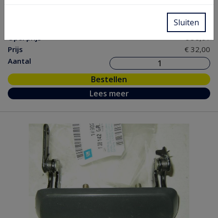
Chassis
nr.
Sluiten
Opel prijs
€ 38,01
Prijs
€ 32,00
Aantal
Bestellen
Lees meer