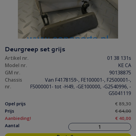
Deurgreep set grijs
Artikel nr.
01 38 131s
Model nr.
KE CA
GM nr.
90138875
Chassis
Van F4178159-, FE100001-, F2500001-,
nr.
F5000001- tot -H49, -GE100000, -G2540996, -
G5041119
Opel prijs
€ 89,30
Prijs
€ 64,00
Aanbieding!
€ 40,00
Aantal