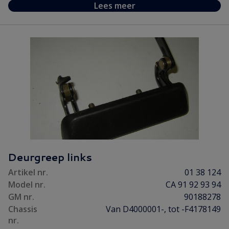
Lees meer
Deurgreep links
Artikel nr.
01 38 124
Model nr.
CA 91 92 93 94
GM nr.
90188278
Chassis
Van D4000001-, tot -F4178149
nr.