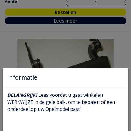
Aantal
Bestellen
Lees meer
Informatie
BELANGRIJK!
Lees voordat u gaat winkelen
WERKWIJZE in de gele balk, om te bepalen of een
Deurgreep rechts
onderdeel op uw Opelmodel past!
Artikel nr.
01 38 132
Model nr.
KE CA
GM nr.
90138876