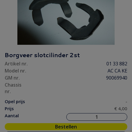
Borgveer slotcilinder 2st
Artikel nr.
01 33 882
Model nr.
AC CA KE
GM nr.
90069940
Chassis
nr.
Opel prijs
-
Prijs
€ 4,00
Aantal
Bestellen