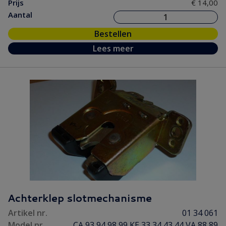
Prijs
€ 14,00
Aantal
Bestellen
Lees meer
Achterklep slotmechanisme
Artikel nr.
01 34 061
Model nr.
CA 93 94 98 99 KE 33 34 43 44 VA 88 89