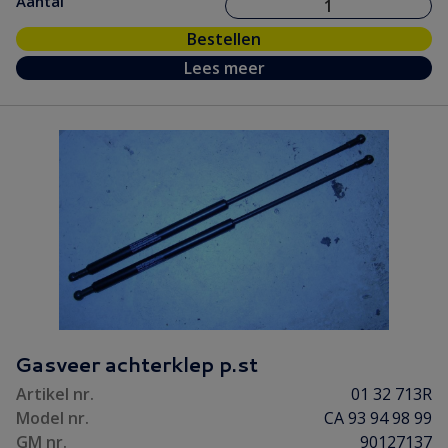
Aantal
Bestellen
Lees meer
Gasveer achterklep p.st
Artikel nr.
01 32 713R
Model nr.
CA 93 94 98 99
GM nr.
90127137