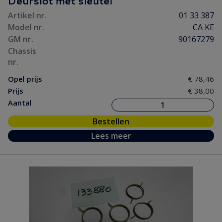
Deurslot met sleutel
Artikel nr.
01 33 387
Model nr.
CA KE
GM nr.
90167279
Chassis
nr.
Opel prijs
€ 78,46
Prijs
€ 38,00
Aantal
Bestellen
Lees meer