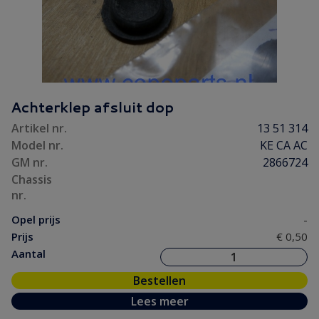
Achterklep afsluit dop
Artikel nr.
13 51 314
Model nr.
KE CA AC
GM nr.
2866724
Chassis
nr.
Opel prijs
-
Prijs
€ 0,50
Aantal
Bestellen
Lees meer