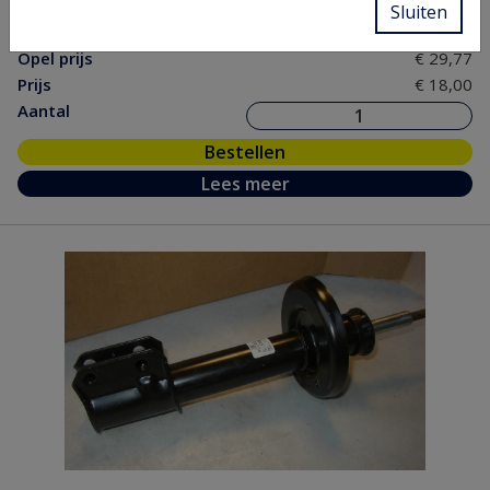
Sluiten
nr.
Opel prijs
€ 29,77
Prijs
€ 18,00
Aantal
Bestellen
Lees meer