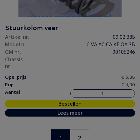
Stuurkolom veer
Artikel nr.
09 02 385
Model nr.
C VA AC CA KE OA SB
GM nr.
90105246
Chassis
nr.
Opel prijs
€ 5,88
Prijs
€ 4,00
Aantal
Bestellen
Lees meer
1
2