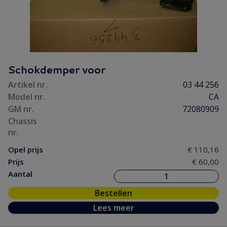
Schokdemper voor
Artikel nr.
03 44 256
Model nr.
CA
GM nr.
72080909
Chassis
nr.
Opel prijs
€ 110,16
Prijs
€ 60,00
Aantal
Bestellen
Lees meer