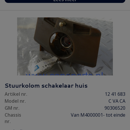
Stuurkolom schakelaar huis
Artikel nr.
12 41 683
Model nr.
C VA CA
GM nr.
90306520
Chassis
Van M4000001- tot einde
nr.