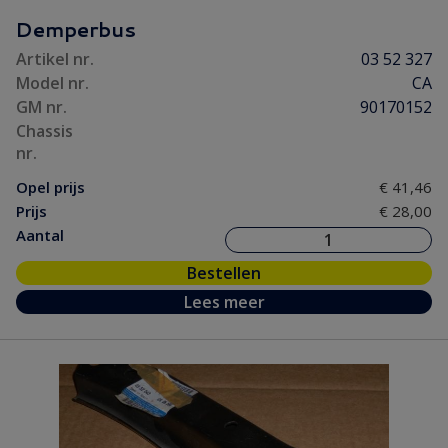
Motorpakking/ Keerring
(31)
Demperbus
Onderhoud
(3)
Artikel nr.
03 52 327
Ontsteking
(38)
Model nr.
CA
Versnelling/ Aandrijving
(56)
GM nr.
90170152
Remmen/ Wielen
(76)
Chassis
nr.
Ruiten/ Rubbers
(71)
Opel prijs
€ 41,46
Vooras/ Stuurinrichting
(32)
Prijs
€ 28,00
Aantal
Bestellen
Lees meer