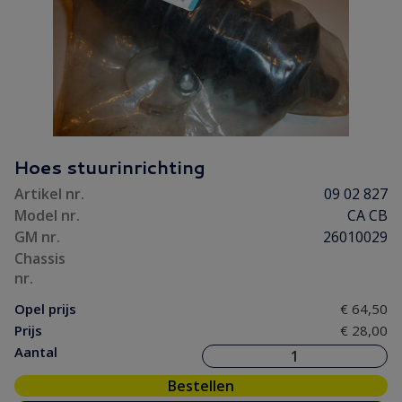
Hoes stuurinrichting
Artikel nr.
09 02 827
Model nr.
CA CB
GM nr.
26010029
Chassis
nr.
Opel prijs
€ 64,50
Prijs
€ 28,00
Aantal
Bestellen