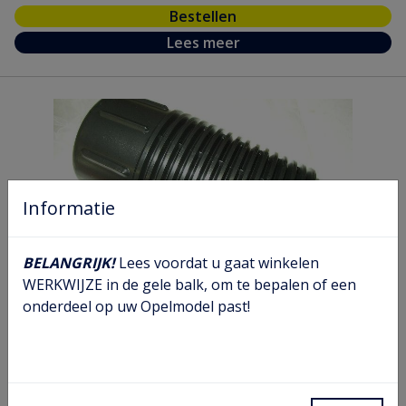
Bestellen
Lees meer
Informatie
BELANGRIJK!
Lees voordat u gaat winkelen
WERKWIJZE in de gele balk, om te bepalen of een
onderdeel op uw Opelmodel past!
Schokdemper hoes voor
Artikel nr.
03 44 444
Model nr.
CA CB
GM nr.
90222170
Chassis