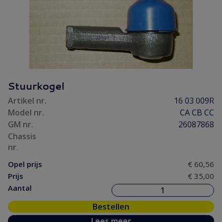
Stuurkogel
Artikel nr.
16 03 009R
Model nr.
CA CB CC
GM nr.
26087868
Chassis
nr.
Opel prijs
€ 60,56
Prijs
€ 35,00
Aantal
Bestellen
Lees meer