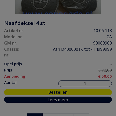
Naafdeksel 4st
Artikel nr.
10 06 113
Model nr.
CA
GM nr.
90089900
Chassis
Van D4000001-, tot -H4999999
nr.
Opel prijs
-
Prijs
€ 72,00
Aanbieding!
€ 50,00
Aantal
Bestellen
Lees meer