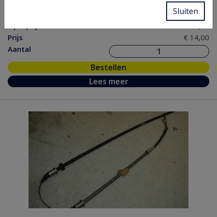
nr.
Sluiten
Opel prijs
€ 34,09
Prijs
€ 14,00
Aantal
Bestellen
Lees meer