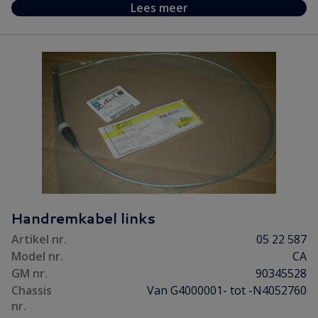
Lees meer
Handremkabel links
Artikel nr.
05 22 587
Model nr.
CA
GM nr.
90345528
Chassis
Van G4000001- tot -N4052760
nr.