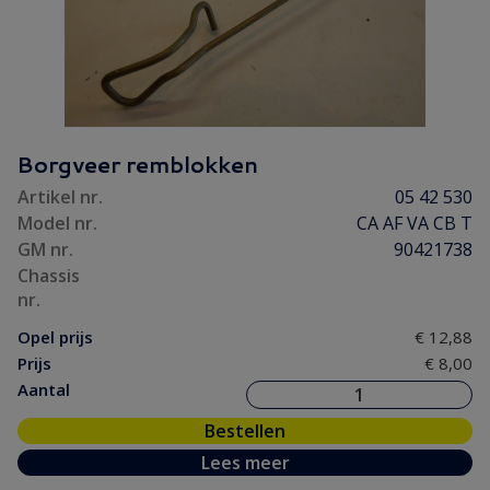
Borgveer remblokken
Artikel nr.
05 42 530
Model nr.
CA AF VA CB T
GM nr.
90421738
Chassis
nr.
Opel prijs
€ 12,88
Prijs
€ 8,00
Aantal
Bestellen
Lees meer