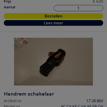
Prijs
€ 4,00
Aantal
Bestellen
Lees meer
Handrem schakelaar
Artikel nr.
17 28 860
Model nr.
AC CA KE C VA AF SB OA