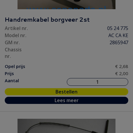
Handremkabel borgveer 2st
Artikel nr.
05 24 775
Model nr.
AC CA KE
GM nr.
2865947
Chassis
nr.
Opel prijs
€ 2,68
Prijs
€ 2,00
Aantal
Bestellen
Lees meer