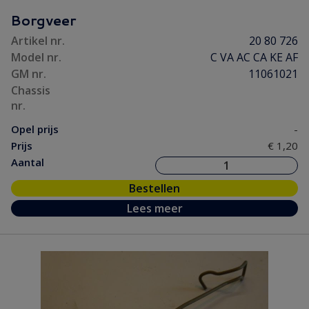
Motorpakking/ Keerring
(31)
Borgveer
Onderhoud
(3)
Artikel nr.
20 80 726
Ontsteking
(38)
Model nr.
C VA AC CA KE AF
Versnelling/ Aandrijving
(56)
GM nr.
11061021
Remmen/ Wielen
(76)
Chassis
nr.
Ruiten/ Rubbers
(71)
Opel prijs
-
Vooras/ Stuurinrichting
(32)
Prijs
€ 1,20
Aantal
Bestellen
Lees meer