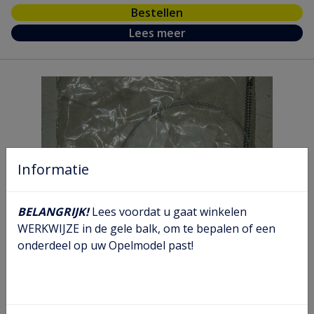
Bestellen
Lees meer
Informatie
BELANGRIJK!
Lees voordat u gaat winkelen
WERKWIJZE in de gele balk, om te bepalen of een
Handremkabel rechts
onderdeel op uw Opelmodel past!
Artikel nr.
05 22 594
Model nr.
CA
GM nr.
90373927
Chassis
Van N4052761- tot einde