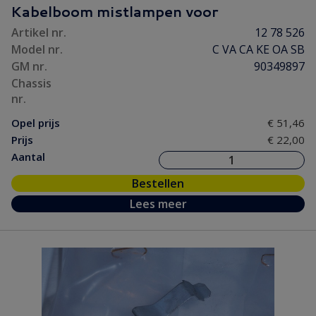
Kabelboom mistlampen voor
Artikel nr.
12 78 526
Model nr.
C VA CA KE OA SB
GM nr.
90349897
Chassis
nr.
Opel prijs
€ 51,46
Prijs
€ 22,00
Aantal
Bestellen
Lees meer