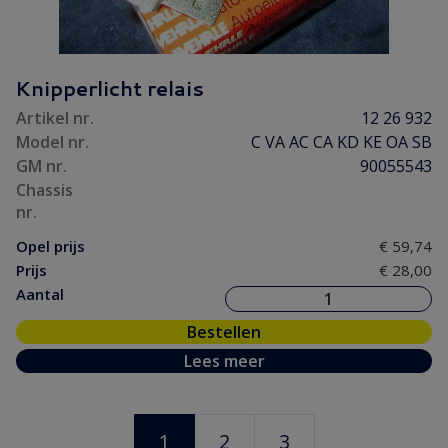
Knipperlicht relais
Artikel nr.
12 26 932
Model nr.
C VA AC CA KD KE OA SB
GM nr.
90055543
Chassis
nr.
Opel prijs
€ 59,74
Prijs
€ 28,00
Aantal
Bestellen
Lees meer
1
2
3