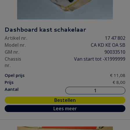
Dashboard kast schakelaar
Artikel nr.
17 47 802
Model nr.
CA KD KE OA SB
GM nr.
90033510
Chassis
Van start tot -X1999999
nr.
Opel prijs
€ 11,08
Prijs
€ 8,00
Aantal
Bestellen
Lees meer