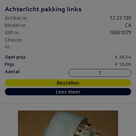
Motorpakking/ Keerring
(31)
Achterlicht pakking links
Onderhoud
(3)
Artikel nr.
12 23 739
Ontsteking
(38)
Model nr.
CA
Versnelling/ Aandrijving
(56)
GM nr.
16501079
Remmen/ Wielen
(76)
Chassis
nr.
Ruiten/ Rubbers
(71)
Opel prijs
€ 28,04
Vooras/ Stuurinrichting
(32)
Prijs
€ 18,00
Aantal
Bestellen
Lees meer