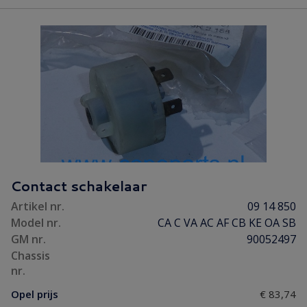
Contact schakelaar
Artikel nr.
09 14 850
Model nr.
CA C VA AC AF CB KE OA SB
GM nr.
90052497
Chassis
nr.
Opel prijs
€ 83,74