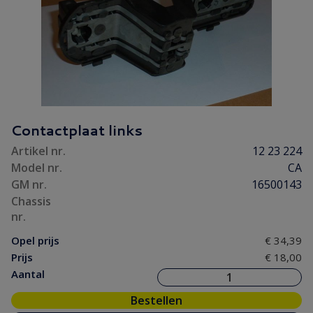
Contactplaat links
Artikel nr.
12 23 224
Model nr.
CA
GM nr.
16500143
Chassis
nr.
Opel prijs
€ 34,39
Prijs
€ 18,00
Aantal
Bestellen