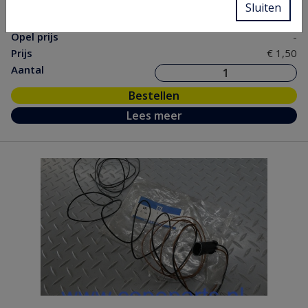
Sluiten
nr.
Opel prijs
-
Prijs
€ 1,50
Aantal
Bestellen
Lees meer