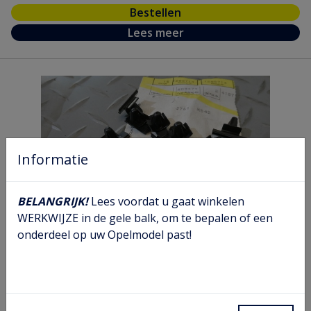
Bestellen
Lees meer
Informatie
BELANGRIJK!
Lees voordat u gaat winkelen
WERKWIJZE in de gele balk, om te bepalen of een
onderdeel op uw Opelmodel past!
Kabelboom klem
Artikel nr.
12 88 714
Model nr.
C VA CA OA SB
GM nr.
90307919
Chassis