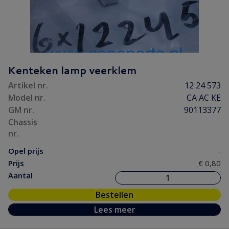
Kenteken lamp veerklem
Artikel nr.
12 24 573
Model nr.
CA AC KE
GM nr.
90113377
Chassis
nr.
Opel prijs
-
Prijs
€ 0,80
Aantal
Bestellen
Lees meer