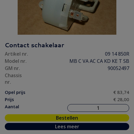
Contact schakelaar
Artikel nr.
09 14 850R
Model nr.
MB C VA AC CA KD KE T SB
GM nr.
90052497
Chassis
nr.
Opel prijs
€ 83,74
Prijs
€ 28,00
Aantal
Bestellen
Lees meer