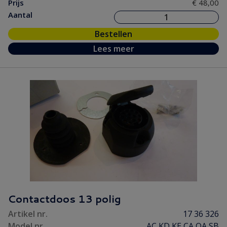
Prijs
€ 48,00
Aantal
Bestellen
Lees meer
Contactdoos 13 polig
Artikel nr.
17 36 326
Model nr.
AC KD KE CA OA SB