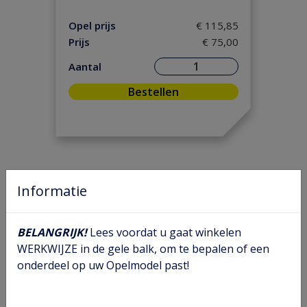
Motorpakking/ Keerring
(31)
Onderhoud
(3)
Opel prijs
€ 115,85
Prijs
€ 75,00
Ontsteking
(38)
Versnelling/ Aandrijving
(56)
Aantal
Remmen/ Wielen
(76)
Bestellen
Ruiten/ Rubbers
(71)
Vooras/ Stuurinrichting
(32)
Informatie
BELANGRIJK!
Lees voordat u gaat winkelen
WERKWIJZE in de gele balk, om te bepalen of een
onderdeel op uw Opelmodel past!