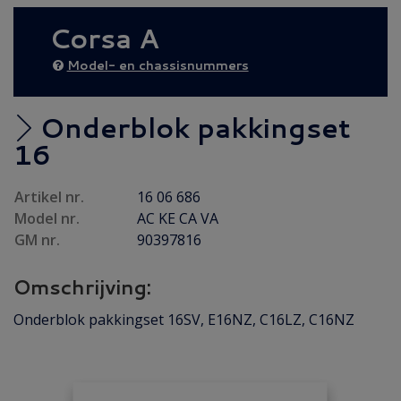
AANBIEDING
(39)
Corsa A
Diesel AANBIEDING
(28)
Achteras
(13)
Model- en chassisnummers
Brandstof/ Uitlaat
(121)
Bumper/ Spoiler/ Spiegel
(45)
Onderblok pakkingset
Carrosserie
(60)
16
Carrosserie plaatwerk
(34)
Artikel nr.
16 06 686
Elektrisch/ Verlichting
(60)
Model nr.
AC KE CA VA
Emblemen/ Sierlijsten
(128)
GM nr.
90397816
Folders/ Boeken/ Modellen
(7)
Omschrijving:
Gebruikt
(1)
Interieur/ Instrumenten
(134)
Onderblok pakkingset 16SV, E16NZ, C16LZ, C16NZ
Koeling/ Verwarming
(51)
Motor/ Koppeling
(101)