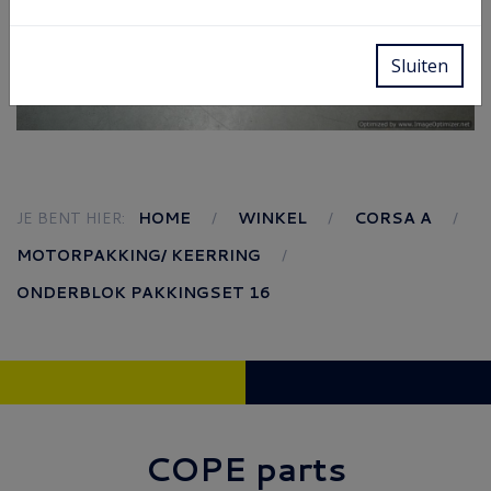
Sluiten
JE BENT HIER:
HOME
WINKEL
CORSA A
MOTORPAKKING/ KEERRING
ONDERBLOK PAKKINGSET 16
COPE parts