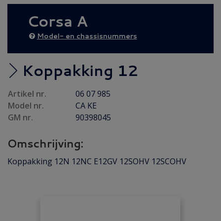
AANBIEDING
(39)
Corsa A
Diesel AANBIEDING
(28)
Achteras
(13)
Model- en chassisnummers
Brandstof/ Uitlaat
(121)
Bumper/ Spoiler/ Spiegel
(45)
Koppakking 12
Carrosserie
(60)
Artikel nr.
06 07 985
Carrosserie plaatwerk
(34)
Model nr.
CA KE
Elektrisch/ Verlichting
(60)
GM nr.
90398045
Emblemen/ Sierlijsten
(128)
Omschrijving:
Folders/ Boeken/ Modellen
(7)
Gebruikt
(1)
Koppakking 12N 12NC E12GV 12SOHV 12SCOHV
Interieur/ Instrumenten
(134)
Koeling/ Verwarming
(51)
Motor/ Koppeling
(101)