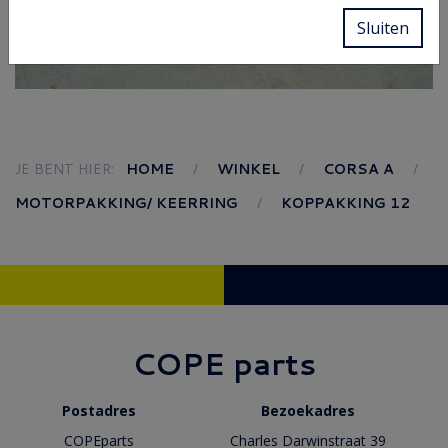
Sluiten
JE BENT HIER:
HOME
WINKEL
CORSA A
MOTORPAKKING/ KEERRING
KOPPAKKING 12
COPE parts
Postadres
Bezoekadres
COPEparts
Charles Darwinstraat 39