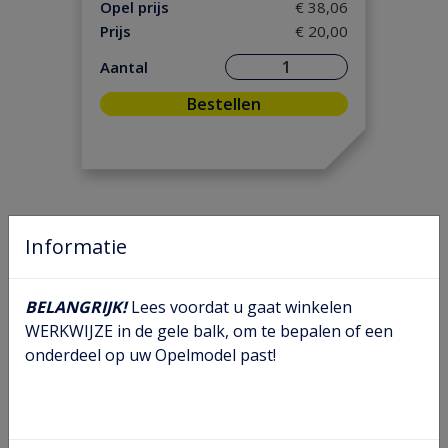
Motorpakking/ Keerring
(31)
Opel prijs
€ 38,06
Prijs
€ 20,00
Onderhoud
(3)
Ontsteking
(38)
Aantal
Versnelling/ Aandrijving
(56)
Bestellen
Remmen/ Wielen
(76)
Ruiten/ Rubbers
(71)
Vooras/ Stuurinrichting
(32)
Informatie
BELANGRIJK!
Lees voordat u gaat winkelen
WERKWIJZE in de gele balk, om te bepalen of een
onderdeel op uw Opelmodel past!